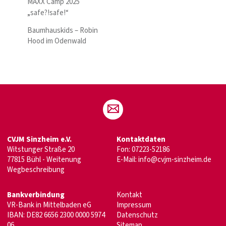
MAXX Camp 2025
„safe?!safe!“
Baumhauskids – Robin
Hood im Odenwald
CVJM Sinzheim e.V.
Kontaktdaten
Witstunger Straße 20
Fon: 07223-52186
77815 Bühl - Weitenung
E-Mail:
info@cvjm-sinzheim.de
Wegbeschreibung
Bankverbindung
Kontakt
VR-Bank in Mittelbaden eG
Impressum
IBAN: DE82 6656 2300 0000 5974
Datenschutz
06
Sitemap