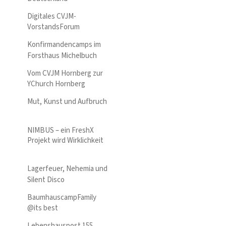
Digitales CVJM-
VorstandsForum
Konfirmandencamps im
Forsthaus Michelbuch
Vom CVJM Hornberg zur
YChurch Hornberg
Mut, Kunst und Aufbruch
NIMBUS – ein FreshX
Projekt wird Wirklichkeit
Lagerfeuer, Nehemia und
Silent Disco
BaumhauscampFamily
@its best
Lebenshauspost 155