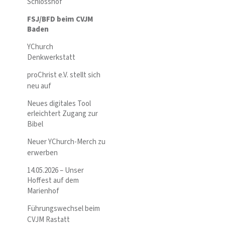
Schlosshof
FSJ/BFD beim CVJM
Baden
YChurch
Denkwerkstatt
proChrist e.V. stellt sich
neu auf
Neues digitales Tool
erleichtert Zugang zur
Bibel
Neuer YChurch-Merch zu
erwerben
14.05.2026 – Unser
Hoffest auf dem
Marienhof
Führungswechsel beim
CVJM Rastatt