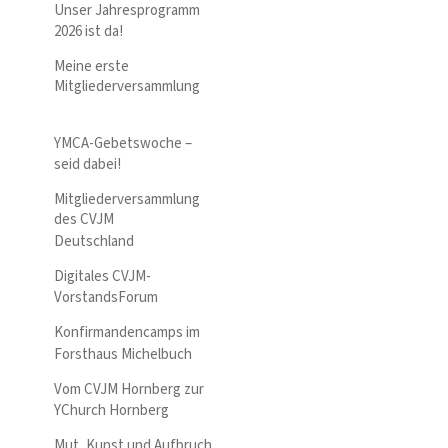
Unser Jahresprogramm
2026 ist da!
Meine erste
Mitgliederversammlung
YMCA-Gebetswoche –
seid dabei!
Mitgliederversammlung
des CVJM
Deutschland
Digitales CVJM-
VorstandsForum
Konfirmandencamps im
Forsthaus Michelbuch
Vom CVJM Hornberg zur
YChurch Hornberg
Mut, Kunst und Aufbruch