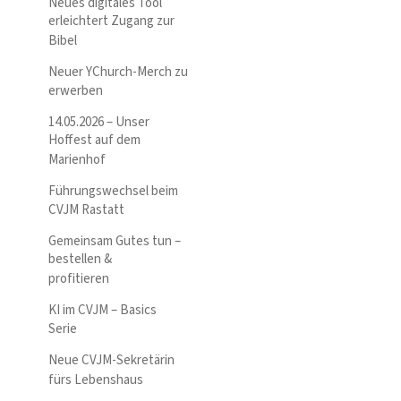
Neues digitales Tool
erleichtert Zugang zur
Bibel
Neuer YChurch-Merch zu
erwerben
14.05.2026 – Unser
Hoffest auf dem
Marienhof
Führungswechsel beim
CVJM Rastatt
Gemeinsam Gutes tun –
bestellen &
profitieren
KI im CVJM – Basics
Serie
Neue CVJM-Sekretärin
fürs Lebenshaus