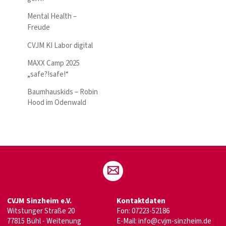
Mental Health –
Freude
CVJM KI Labor digital
MAXX Camp 2025
„safe?!safe!“
Baumhauskids – Robin
Hood im Odenwald
CVJM Sinzheim e.V.
Kontaktdaten
Witstunger Straße 20
Fon: 07223-52186
77815 Bühl - Weitenung
E-Mail:
info@cvjm-sinzheim.de