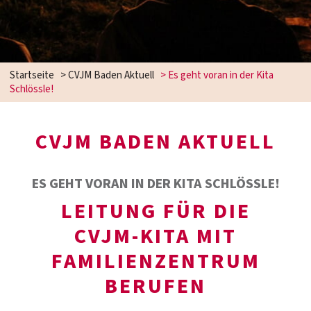
Startseite
>
CVJM Baden Aktuell
>
Es geht voran in der Kita
Schlössle!
CVJM BADEN AKTUELL
ES GEHT VORAN IN DER KITA SCHLÖSSLE!
LEITUNG FÜR DIE
CVJM‑KITA MIT
FAMILIENZENTRUM
BERUFEN