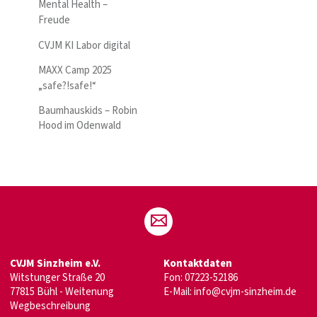
Mental Health –
Freude
CVJM KI Labor digital
MAXX Camp 2025
„safe?!safe!“
Baumhauskids – Robin
Hood im Odenwald
CVJM Sinzheim e.V.
Kontaktdaten
Witstunger Straße 20
Fon: 07223-52186
77815 Bühl - Weitenung
E-Mail:
info@cvjm-sinzheim.de
Wegbeschreibung