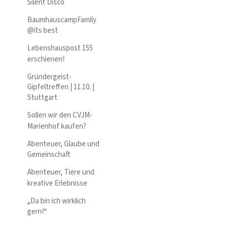
Silent Disco
BaumhauscampFamily
@its best
Lebenshauspost 155
erschienen!
Gründergeist-
Gipfeltreffen | 11.10. |
Stuttgart
Sollen wir den CVJM-
Marienhof kaufen?
Abenteuer, Glaube und
Gemeinschaft
Abenteuer, Tiere und
kreative Erlebnisse
„Da bin ich wirklich
gern!“