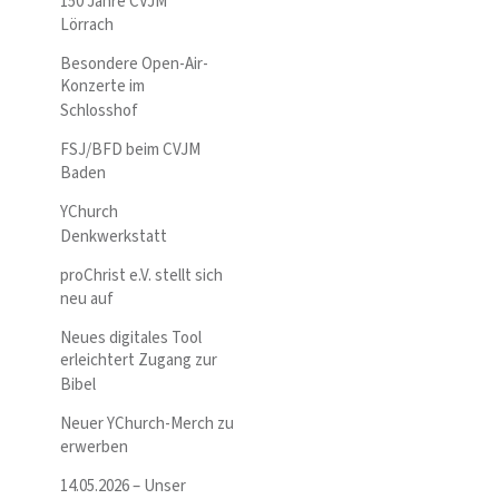
150 Jahre CVJM
Lörrach
Besondere Open-Air-
Konzerte im
Schlosshof
FSJ/BFD beim CVJM
Baden
YChurch
Denkwerkstatt
proChrist e.V. stellt sich
neu auf
Neues digitales Tool
erleichtert Zugang zur
Bibel
Neuer YChurch-Merch zu
erwerben
14.05.2026 – Unser