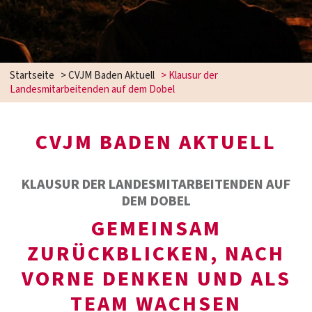
Startseite
>
CVJM Baden Aktuell
>
Klausur der
Landesmitarbeitenden auf dem Dobel
CVJM BADEN AKTUELL
KLAUSUR DER LANDESMITARBEITENDEN AUF
DEM DOBEL
GEMEINSAM
ZURÜCKBLICKEN, NACH
VORNE DENKEN UND ALS
TEAM WACHSEN