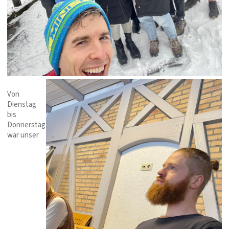
Von
Dienstag
bis
Donnerstag
war unser