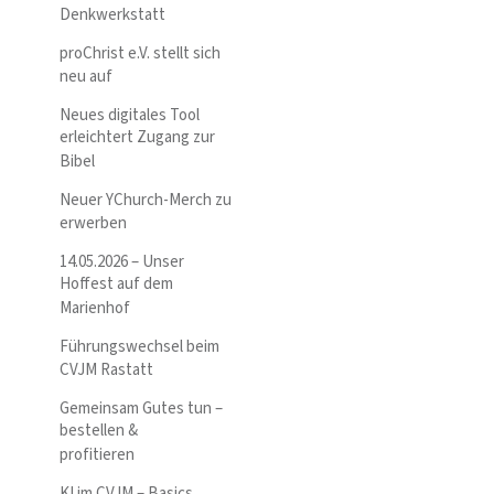
Denkwerkstatt
proChrist e.V. stellt sich
neu auf
Neues digitales Tool
erleichtert Zugang zur
Bibel
Neuer YChurch-Merch zu
erwerben
14.05.2026 – Unser
Hoffest auf dem
Marienhof
Führungswechsel beim
CVJM Rastatt
Gemeinsam Gutes tun –
bestellen &
profitieren
KI im CVJM – Basics