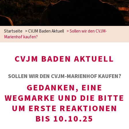
Startseite
>
CVJM Baden Aktuell
>
Sollen wir den CVJM-
Marienhof kaufen?
CVJM BADEN AKTUELL
SOLLEN WIR DEN CVJM-MARIENHOF KAUFEN?
GEDANKEN, EINE
WEGMARKE UND DIE BITTE
UM ERSTE REAKTIONEN
BIS 10.10.25