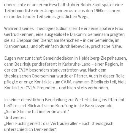
überreichte er unserem Geschäftsführer Robin Zapf später eine
Teilnehmerliste einer Jungmännerrüste aus den 1960er-Jahren –
ein bedeutender Teil seines geistlichen Wegs.
Während seines Theologiestudiums lernte er seine spätere Frau
Gertrud kennen, eine ausgebildete Diakonin. Gemeinsam prägten
sie als Ehepaar den Dienst am Menschen – in der Gemeinde, im
Krankenhaus, und oft einfach durch liebevolle, praktische Nähe.
Eugen war zunächst Gemeindediakon in Heidelberg-Ziegelhausen,
dann Bezirksjugendreferent in Karlsruhe-Land – einer Region, in
der der CVJM besonders stark vertreten war. Nach dem
theologischen Oberseminar wurde er Pfarrer. Auch in dieser Rolle
pflegte er enge Kontakte zum CVJM, nahm am Bibelkreis teil, hielt
Kontakt zu CVJM-Freunden – und blieb stets verbunden.
In seiner dienstlichen Beurteilung zur Weiterbildung ins Pfarramt
heißt es mit Blick auf seine Berufung in die Bezirkssynode:
„Seine Stimme hat immer Gewicht.“
Und weiter:
„Herr Fuchs genießt das Vertrauen aller – auch theologisch
unterschiedlich Denkender.“