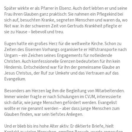
Später wirkte er als Pfarrer in Elsenz. Auch dort lebten er und seine
Frau ihren Glauben ganz praktisch: Sie nahmen ein Pflegekind bei
sich auf, besuchten Kranke, segneten Menschen und waren da, wo
Not war. In der schweren Zeit von Gertruds Krankheit pflegte er
sie zu Hause – liebevoll und treu.
Eugen hatte ein großes Herz für die weltweite Kirche. Schon zu
Zeiten des Eisernen Vorhangs organisierte er Hilfstransporte nach
Ungarn – ein Zeichen seines Engagements für notleidende
Christen. Auch konfessionelle Grenzen bedeuteten für ihn kein
Hindernis. Entscheidend war für ihn der gemeinsame Glaube an
Jesus Christus, der Ruf zur Umkehr und das Vertrauen auf das
Evangelium.
Besonders am Herzen lag ihm die Begleitung von Mitarbeitenden.
Immer wieder fragte er nach Schulungen im CVJM, interessierte
sich dafür, wie junge Menschen gefördert werden. Evangelist
wollte er nie genannt werden – aber dass junge Menschen zum
Glauben finden, war sein tiefstes Anliegen.
Und er blieb bis ins hohe Alter aktiv: Er diktierte Briefe, hielt