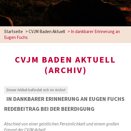
Startseite
>
CVJM Baden Aktuell
>
In dankbarer Erinnerung an
Eugen Fuchs
CVJM BADEN AKTUELL
(ARCHIV)
Dieser Artikel befindet sich im Archiv!
IN DANKBARER ERINNERUNG AN EUGEN FUCHS
REDEBEITRAG BEI DER BEERDIGUNG
Abschied von einer geistlichen Persönlichkeit und einem großen
Freund der CVJM-Arbeit