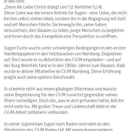
in den Sinn:
„Denn die Liebe Christi drängt uns“ (2. Korinther 5,14).
Diese Liebe war der innere Antrieb für Eugen – eine Liebe, die nicht
bei ihm selbst stehen blieb, sondern ihn in die Begegnung mit Gott
und mit Menschen führte. Sie bewegte ihn, seine Gaben
einzusetzen, den Glauben zu teilen, junge Menschen zu begleiten
und ihnen durch das Evangelium eine Perspektive zu eröffnen.
Eugen Fuchs wuchs unter schwierigen Bedingungen in den ersten
Nachkriegsjahren in den Holzbaracken von Nürnberg-Ziegelstein
auf. Dort wurde er zu Aktivitäten des CVJM eingeladen – und auf
der Burg Wernfels fand er in den 1950er-Jahren zum Glauben. Bald
wurde er aktiver Mitarbeiter im CVJM Nürnberg. Diese Erfahrung
prägte auch seine spätere Berufswahl.
Er stammte nicht aus einem gläubigen Elternhaus und musste
seine Begeisterung für den CVJM zunächst gegenüber seinen
Eltern verteidigen. Doch das, was er dort gefunden hatte, ließ ihn
nicht mehr los. Mit großer Treue und Leidenschaft blieb er der
CVJM-Arbeit zeitlebens verbunden.
In seiner Jugend kam Eugen nach Baden und nahm an den
Bibelrüsten des CVJM Baden teil. Mit einem Augenzwinkern